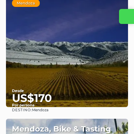
Mendoza
Desde
US$170
Por persona
DESTINO:
Mendoza
Ver
Mendoza, Bike & Tasting