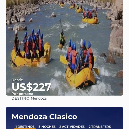
Desde
US$227
Por persona
DESTINO:
Mendoza
Ver
Mendoza Clasico
1 DESTINOS
3 NOCHES
2 ACTIVIDADES
2 TRANSFERS