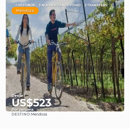
1 DESTINOS
3 NOCHES
1 ACTIVIDAD
2 TRANSFERS
Mendoza
Desde
US$523
Por persona
DESTINO:
Mendoza
Ver