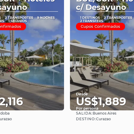
sayuno
c/ Desayuno
S
2 TRANSPORTES
9 NOCHES
1 DESTINOS
2 TRANSPORTES
RS
1 SEGUROS
2 TRANSFERS
onfirmados
Cupos Confirmados
Desde
,116
US$1,889
Por persona
SALIDA:
rdoba
Buenos Aires
Ver
Ver
DESTINO:
urazao
Curazao