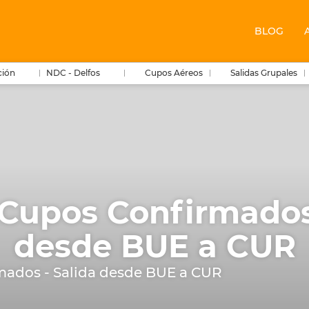
BLOG
ción
NDC - Delfos
Cupos Aéreos
Salidas Grupales
 Cupos Confirmados
desde BUE a CUR
mados - Salida desde BUE a CUR