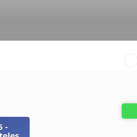
 -
teles