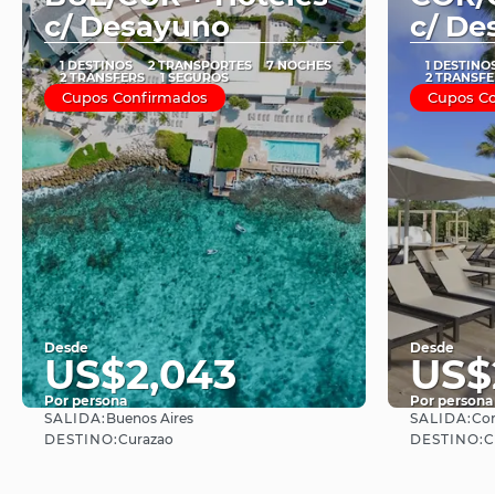
c/ Desayuno
c/ De
1 DESTINOS
2 TRANSPORTES
7 NOCHES
1 DESTINO
2 TRANSFERS
1 SEGUROS
2 TRANSFE
Cupos Confirmados
Cupos C
Desde
Desde
US$2,043
US$2
Por persona
Por persona
SALIDA:
SALIDA:
Buenos Aires
Co
Ver
DESTINO:
DESTINO:
Curazao
C