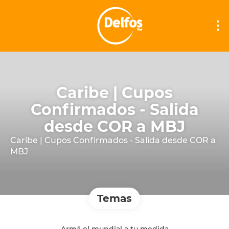
Caribe | Cupos
Confirmados - Salida
desde COR a MBJ
Caribe | Cupos Confirmados - Salida desde COR a
MBJ
Temas